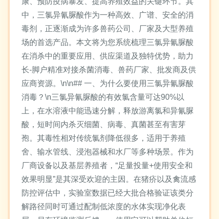
康、预防疫病暴发、提高养殖效益的关键环节。其
中，三氯异氰脲酸作为一种高效、广谱、安全的消
毒剂，正逐渐成为许多兽药公司、厂家及大型养殖
场的首选产品。本文将为您系统梳理三氯异氰脲酸
在消杀中的重要应用、供应渠道及独特优势，助力
长-脚户精准对接杀菌消毒、兽药厂家、批发商及供
应商资源。\n\n## 一、为什么要使用三氯异氰脲酸
消毒？\n三氯异氰脲酸的有效氯含量可达90%以
上，在水溶液中能迅速分解，释放游离氯和异氰脲
酸，短时间内杀灭细菌、病毒、真菌甚至有害芽
孢。其毒性相对传统氯剂降低很多，适用于养殖
舍、输水管线、浸泡器械和水厂等多种场景。作为
厂商设备以及基层养殖者，“足量投量+使用安全和
效果明显”是其深受欢迎的主因。在猪疥以及禽流感
防控评估中，实验室数据已经大批合格验证该类分
解路径同时可通过配制低浓度的水体实现净化表