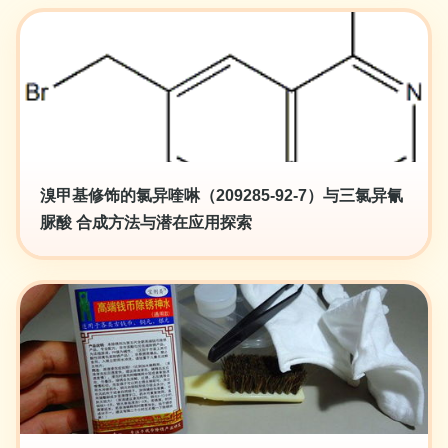
溴甲基修饰的氯异喹啉（209285-92-7）与三氯异氰
脲酸 合成方法与潜在应用探索