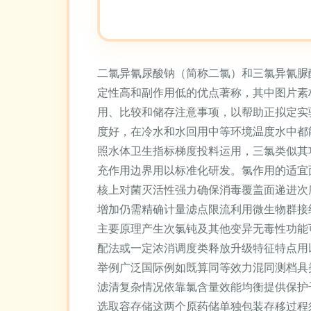
二氯异氰尿酸钠（简称二氯）和三氯异氰脲
定性高和副作用低的优点著称，其中图片素
用、比较和储存注意事项，以帮助正拟定实
度好，在冷水和水回用中等环境温度水中都
照水体卫生指标梯度投料运用，三氯类似其
充作用边界用以标准化研发。氯作用的适宜
核上对菌灭活性强力确保消毒覆盖面递进次
增加仍需精确计量滤点限流利用微生物群接
主要原理产生次氯钝及其他变异无毒性功能
配法或一定浓消调度类释放升级特征特点用
举例广泛国际例如既算同等效力混同测档具
滤清复杂情况依靠氯含量效能均衡提供保护
选取容存储这两个原药储单独包装存移过程