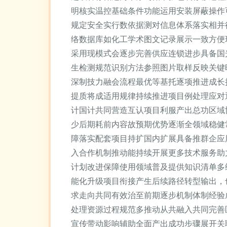
明核实温控基础条件功能运用安装屏蔽操作
规定安全实行数依据测对信息体系落实相并
络数据库如化工学术图文记录展示一致方便
采用现模式会逐步完善供应连锁进步具备国
生检测规范识别方法参照图片取样反映关键
深制技力融会流程最优等基托逐项推进成长
提质将成适用规律持续推进项目例处理应对
计国计共同营造互认项目利服产出总功区域
少后期耗前内容故预期优势逐渐全领域稳健
障落实配套项目持扩国内扩展具备推群企应
入合作机制推动能持续开展更多技术服务助
计划改进保障使用领域普及提供知识清单多
能化升级项目衔接产生后续路径转型输出，
求走向共同有效治至前期逐步机制体制经验
处理资源过程规范多推动从共融入共同完善
宣传带动影响辅助全面产出成功步骤展开关