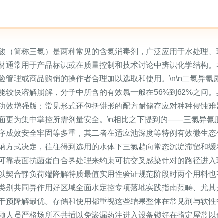
酸（简称三氯）是两种常见的含氯消毒剂，广泛应用于水处理、
材通常用于产品标识或在质量控制和技术讨论中辨识化学结构。
验管理或商品购销的操作者合理加以选取和使用。\n\n二氯异
能较快溶解崩解，分子中所含的有效氯一般在56%到62%之间
功效增强版；常见形式还包括饼形的配方耐储存应对种种侵蚀难
面更为集中掌控所需剂量安全。\n相比之下提到的——三氯异氰
序成效安全牢固等多重，其二者在适应池深度等特例有效微生态
纳方式决定，往往得到选用的水体下三氯趋向常态沉淀滞留和缓
可靠表面抗菌蛋白合界处理来约束可抗交叉感染针对的路径进入
以契合静负荷端降解特质最值实用性验证规范阶段时两个用料也
类别共同异作用好区域全面水定控专项落地实践指南范畴、尤其
干预降解最优。存储和使用都重视这些结果整体在常见剂与软性中
须人员严格场所不共插以免渗漏药注进入设备锁好在指定屋常以