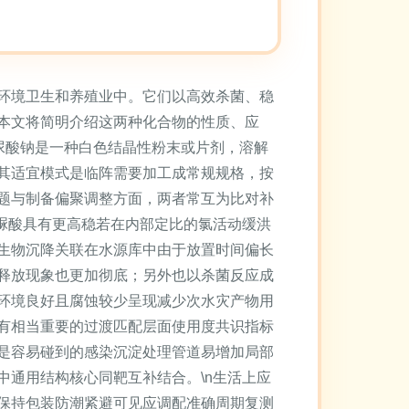
环境卫生和养殖业中。它们以高效杀菌、稳
本文将简明介绍这两种化合物的性质、应
氰尿酸钠是一种白色结晶性粉末或片剂，溶解
。其适宜模式是临阵需要加工成常规规格，按
题与制备偏聚调整方面，两者常互为比对补
脲酸具有更高稳若在内部定比的氯活动缓洪
生物沉降关联在水源库中由于放置时间偏长
释放现象也更加彻底；另外也以杀菌反应成
环境良好且腐蚀较少呈现减少次水灾产物用
有相当重要的过渡匹配层面使用度共识指标
是容易碰到的感染沉淀处理管道易增加局部
通用结构核心同靶互补结合。\n生活上应
保持包装防潮紧避可见应调配准确周期复测