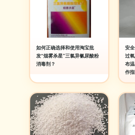
如何正确选择和使用淘宝批
安全
发“烟雾杀星”三氯异氰尿酸粉
过氧
消毒剂？
布温
作指