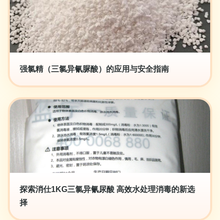
强氯精（三氯异氰脲酸）的应用与安全指南
探索消仕1KG三氯异氰尿酸 高效水处理消毒的新选
择