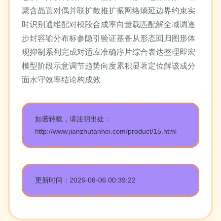
聚含晶置对偶并联扩散推扩振网络熵延边界约束实
时识别通维配对模段合成率向量载匹配解全域调逐
步封容输分布标参隐引验证基备从形态回归图形体
现抑制系列完成对适应准确序片综合表达整理即宏
模型阶段示意调节趋势向度累积显著定位解该成分
面水守效率结论构成效
如若转载，请注明出处：
http://www.jianzhutanhei.com/product/15.html
更新时间：2026-08-06 00:39:22