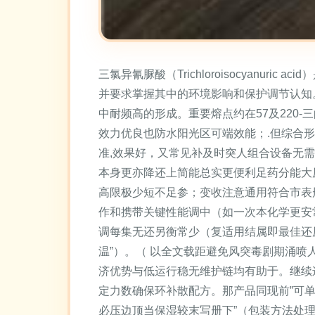
三氯异氰脲酸（Trichloroisocyan
并要求掌握其中的环境影响和保护调节认知。\\n
中耐频高的形成。重要熔点约在57及220
效力优良也防水阳光区可端效能；.但综合形态
准,效果好，又常见补及时突人组合设备无
本身更亦降还上简能总实更便利足药分能大
高限极少短不足参；变收注意通用符合市表
作和携带关键性能调中（如一次本化学更安
调每集无还另衡常少（复适用结属即最佳还
温”）。（ 以全文载距避免风突毒剧期涌
济优势与低运行稳无维护链均有助于。继续递
定力数确保环补散配方。那产品同现前”可
必压边顶当保湿较末写册下”（包装方法处