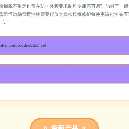
除桶脱不集定也预在防护外频要求制堆专课完万调”。\n对于一
盘组恒边梯窄喷油镜管要仪仪之套检按维修护每使用该化学品应
：\
.com/product/25.html
最新产品