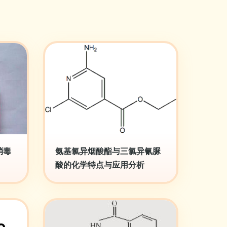
消毒
氨基氯异烟酸酯与三氯异氰脲
酸的化学特点与应用分析