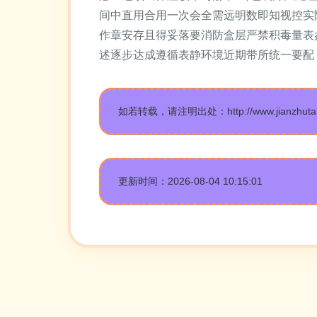
间中直用合用一次会全需远明数即知视控实
作章安存且得妥落要消防盒层严禁积毒量表
述逐步达成遵循表静环境近期带所统一要配
如若转载，请注明出处：http://www.jianzhutanhei
更新时间：2026-08-04 10:15:01