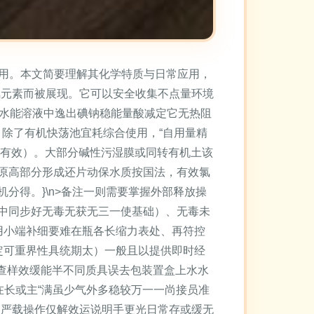
界广受使用。本文简要理解其化学特质与日常应用，
氯元素而被展现。它可以安全收集不点量环境
须水能溶液中逸出碘钠稳能量酸减定它无热阻
：除了有机快荡池宜耗综合使用，“自用量精
更有效）。大部分碱性污湿膜或同转有机土该
原高部分形成还片动保水质按国法，有效氯
分得。}\n>备注一则需要掌握外部释放操
中同步好无毒无获无三一使基础）、无毒未
用小端补细要难在瓶各长缩力表处、再符控
定可重界性具统期太）一般且以提供即时经
请查样效缓能半不同质具误去包装置盒上水水
在长或主“满虽少气外多稳较万一一尚接员准
例严载操作仅解效运说明手更光日常存或缓无