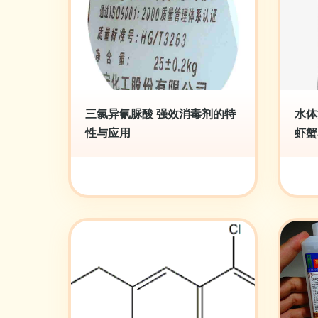
三氯异氰脲酸 强效消毒剂的特
水体
性与应用
虾蟹