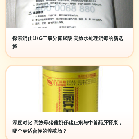
探索消仕1KG三氯异氰尿酸 高效水处理消毒的新选
择
深度对比 高效母猪催奶仔猪止痢与中兽药肝肾康，
哪个更适合你的养殖场？