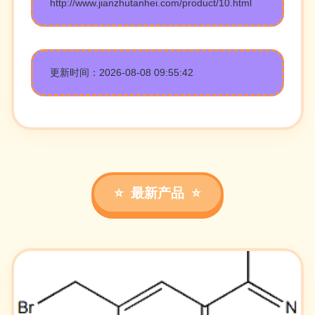
http://www.jianzhutanhei.com/product/10.html
更新时间：2026-08-08 09:55:42
最新产品