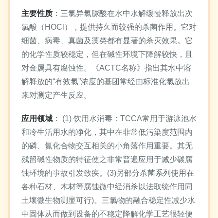
主要性质
：三氯异氯脲酸在水中水解缓慢释放出次
氯酸（HOCl），提供持久而较强的杀菌作用。它对
细菌、病毒、真菌及藻类都有显著的杀灭效果。它
的化学性质较稳定，但在碱性环境下降解较快，且
对金属具有腐蚀性。《ACTC名称》指出其水中溶
解释放的“有效氯”浓度的基团常经由标准化氯放出
来对测定产生反应。
应用领域
： (1) 饮用水消毒：TCCA常用于游泳池水
和冷生活用水的净化，其中在非常低污染度范围内
的磷、氮化合物交互相关的小角落作用重要。其无
残留碱性物质的特征使之非常普遍应用于减少碳腐
蚀环境的事故引发致疾。(3)另部分杀菌系列使用在
各种石材、木材等腐蚀微中经消杀以法取统作用同
土壤微生物测显可行)。三氯物的融合稳定性减少水
中固体从而做到设备的不稳定降解化学工艺很轻便